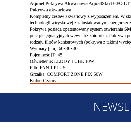
Aquael Pokrywa Akwariowa Aqua4Start 60/O LT
Pokrywa akwariowa
Kompletny zestaw akwariowy z wyposażeniem. W skł
technologii wtryskowej z zainstalowanym energoos
Pokrywa posiada opatentowany system otwierania
SM
prac pielęgnacyjnych wewnątrz zbiornika. Pokrywa po
rodzaju filtrów kanistrowych (pokrywa z takimi wyci
Wymiary [cm]: 60x30x30
Pojemność [l]: 45
Oświetlenie: LEDDY TUBE 10W
Filtr: FAN 1 PLUS
Grzałka: COMFORT ZONE FIX 50W
Kolor: Czarny
NEWSL