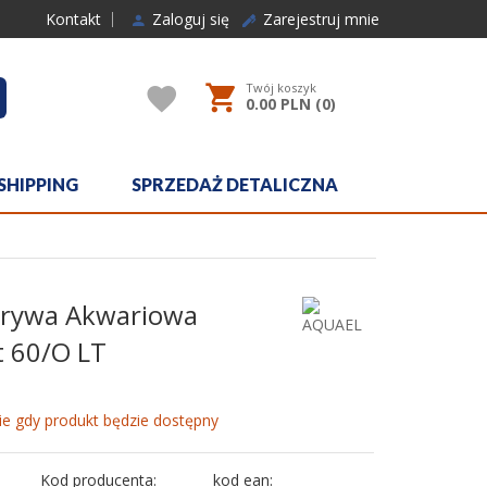
Kontakt
Zaloguj się
Zarejestruj mnie
Twój koszyk
rcher
0.00
PLN (
0
)
SHIPPING
SPRZEDAŻ DETALICZNA
krywa Akwariowa
t 60/O LT
e gdy produkt będzie dostępny
Kod producenta:
kod ean: