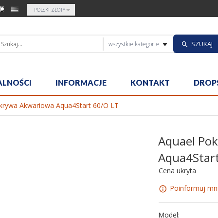
currency_h
POLSKI ZŁOTY
categories_sea
SZUKAJ
wszystkie kategorie
ALNOŚCI
INFORMACJE
KONTAKT
DROP
krywa Akwariowa Aqua4Start 60/O LT
Aquael Po
Aqua4Star
Cena ukryta
Poinformuj mni
Model: