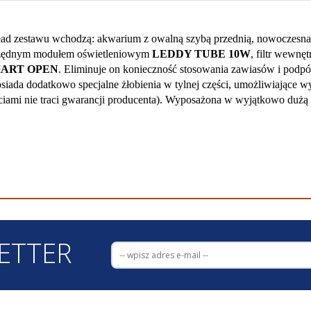
ad zestawu wchodzą: akwarium z owalną szybą przednią, nowoczesn
zczędnym modułem oświetleniowym
LEDDY TUBE 10W
, filtr wewnę
ART OPEN
. Eliminuje on konieczność stosowania zawiasów i pod
siada dodatkowo specjalne żłobienia w tylnej części, umożliwiające 
ęciami nie traci gwarancji producenta). Wyposażona w wyjątkowo dużą
ETTER