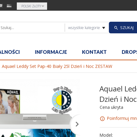
currency_h
POLSKI ZŁOTY
categories_sea
SZUKAJ
wszystkie kategorie
ALNOŚCI
INFORMACJE
KONTAKT
DROP
Aquael Leddy Set Pap-40 Biały 25l Dzień i Noc ZESTAW
Aquael Led
Dzień i No
Cena ukryta
Poinformuj mni
Model: