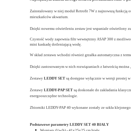
Zainstalowany w niej moduł Retrofit 7W z najnowszą funkcją o
mieszkańców akwarium.
Dzięki nowemu oświetleniu zestaw jest wspaniale oświetlony zu
Czystość wody zapewnia filtr wewnętrzny
ASAP 300 z możliwoś
mini kaskadę dotleniającą wodę.
W skład zestawu wchodzi również grzałka automatyczna z ter
Dzięki zastosowanym w nich rozwiązaniach z łatwością można
Zestawy
LEDDY SET
są dostępne wyłącznie w wersji prostej w 
Zestawy
LEDDY-PAP SET
są doskonałe do zakładania klasycz
energooszczędne technologie.
Zbiorniki LEDDY-PAP 40 wykonane zostały ze szkła klejoneg
Podstawowe parametry LEDDY SET 40 BIAŁY
Wymiary (l/w/h) - 41x25x25 cm biały