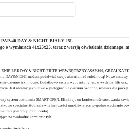
AP-40 DAY & NIGHT BIAŁY 25L
o o wymiarach 41x25x25, teraz z wersją oświetlenia dziennego, 
ENIE LED DAY & NIGHT, FILTR WEWNĘTRZNY ASAP 300, GRZAŁKA FI
leniu DAY&NIGHT możesz podziwiać swoje
akwarium również nocą! Nowe zestawy
tlenie dzienne jak i nocne. Dodatkowo zestaw wyposażony
jest w wydajny filtr or
ycia. Jest idealny jako łatwe w pielęgnacji akwarium ozdobne,
również dla począ
wany system otwierania
SMART OPEN
. Eliminuje on konieczność stosowania zaw
datkowo specjalne żłobienia w tylnej części umożliwiające wygodne
wycinanie ot
nie traci gwarancji
producenta).
jącą na swobodne karmienie ryb.
rywie oświetlenie.