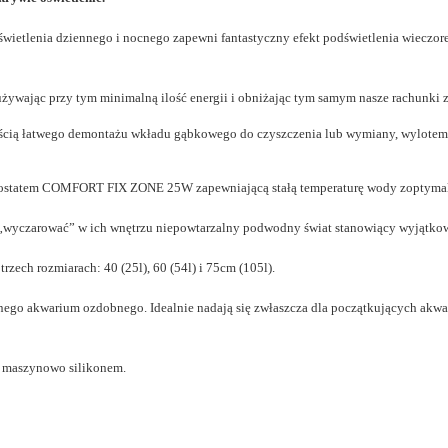
świetlenia dziennego i nocnego zapewni fantastyczny efekt podświetlenia wiecz
żywając przy tym minimalną ilość energii i obniżając tym samym nasze rachunki z
cią łatwego demontażu wkładu gąbkowego do czyszczenia lub wymiany, wylotem u
mostatem
COMFORT FIX ZONE 25
W
zapewniającą stałą temperaturę wody zoptymal
 „wyczarować” w ich wnętrzu niepowtarzalny podwodny świat stanowiący wyjątko
trzech rozmiarach: 40 (25l), 60 (54l) i 75cm (105l).
nego akwarium ozdobnego. Idealnie nadają się zwłaszcza dla początkujących akwa
o maszynowo silikonem.