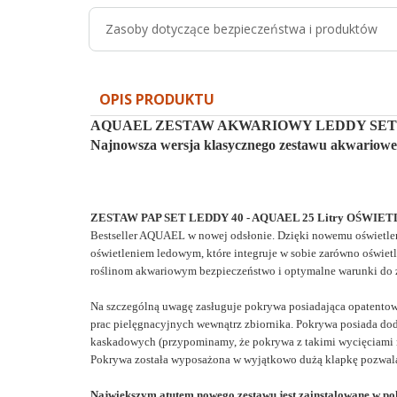
Zasoby dotyczące bezpieczeństwa i produktów
OPIS PRODUKTU
AQUAEL ZESTAW AKWARIOWY LEDDY SET P
Najnowsza wersja klasycznego zestawu akwarioweg
ZESTAW PAP SET LEDDY 40 -
AQUAEL 25 Litry
OŚWIETL
Bestseller AQUAEL w nowej odsłonie. Dzięki nowemu oświet
oświetleniem
ledowym, które integruje w sobie zarówno oświe
roślinom akwariowym
bezpieczeństwo i optymalne warunki do ż
Na szczególną uwagę zasługuje pokrywa posiadająca opatento
prac pielęgnacyjnych wewnątrz zbiornika. Pokrywa posiada do
kaskadowych (przypominamy, że pokrywa z takimi wycięciami
Pokrywa została wyposażona w wyjątkowo dużą klapkę pozwala
Największym atutem nowego zestawu jest zainstalowane w pok