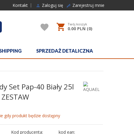
Kontakt
Zaloguj się
Zarejestruj mnie
Twój koszyk
rcher
0.00
PLN (
0
)
SHIPPING
SPRZEDAŻ DETALICZNA
dy Set Pap-40 Biały 25l
c ZESTAW
e gdy produkt będzie dostępny
Kod producenta:
kod ean: