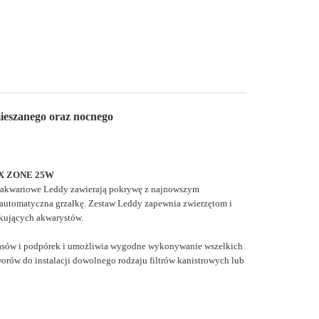
mieszanego oraz nocnego
X ZONE 25W
 akwariowe Leddy zawierają pokrywę z najnowszym
az automatyczna grzałkę. Zestaw Leddy zapewnia zwierzętom i
tkujących akwarystów.
iasów i podpórek i umożliwia wygodne wykonywanie wszelkich
worów
do instalacji dowolnego rodzaju filtrów kanistrowych lub