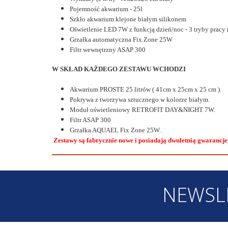
Pojemność akwarium - 25l
Szkło akwarium klejone białym silikonem
Oświetlenie LED 7W z funkcją dzień/noc - 3 tryby pracy 
Grzałka automatyczna Fix Zone 25W
Filtr wewnętrzny ASAP 300
W SKŁAD KAŻDEGO ZESTAWU WCHODZI
Akwarium
PROSTE
25 litrów ( 41cm x 25cm x 25 cm ).
Pokrywa z tworzywa sztucznego w kolorze białym.
Moduł
oświetleniowy RETROFIT DAY&NIGHT 7W.
Filtr ASAP 300
Grzałka AQUAEL Fix Zone 25W.
Zestawy są fabrycznie nowe i posiadają dwuletnią gwarancje
NEWSL