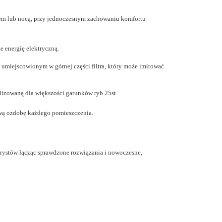
orem lub nocą, przy jednoczesnym zachowaniu komfortu
e energię elektryczną.
miejscowionym w górnej części filtra, który może imitować
izowaną dla większości gatunków ryb 25st.
wą ozdobę każdego pomieszczenia.
rystów łącząc sprawdzone rozwiązania i nowoczesne,