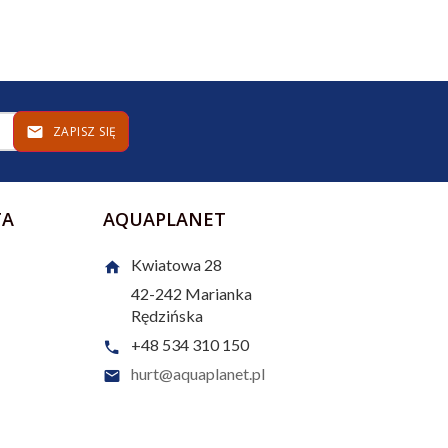
ZAPISZ SIĘ
TA
AQUAPLANET
Kwiatowa 28
42-242
Marianka
Rędzińska
+48 534 310 150
hurt@aquaplanet.pl