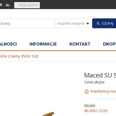
currency_h
POLSKI ZŁOTY
categories_sea
SZUKAJ
wszystkie kategorie
ALNOŚCI
INFORMACJE
KONTAKT
DROP
óra z Sarny 45cm 1szt
Maced SU S
Cena ukryta
Poinformuj mni
Model:
40-0001-2195