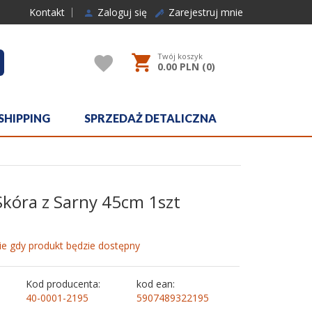
Kontakt
Zaloguj się
Zarejestruj mnie
Twój koszyk
rcher
0.00
PLN (
0
)
SHIPPING
SPRZEDAŻ DETALICZNA
kóra z Sarny 45cm 1szt
e gdy produkt będzie dostępny
Kod producenta:
kod ean:
40-0001-2195
5907489322195