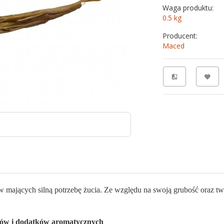
Waga produktu:
0.5
kg
Producent:
Maced
sów mających silną potrzebę żucia. Ze względu na swoją grubość oraz 
tów i dodatków aromatycznych