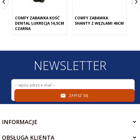
COMFY ZABAWKA KOŚĆ
COMFY ZABAWKA
CO
DENTAL LUKRECJA 16,5CM
SHANTY Z WĘZŁAMI 46CM
DE
CZARNA
12
NEWSLETTER
ZAPISZ SIĘ
INFORMACJE
OBSŁUGA KLIENTA