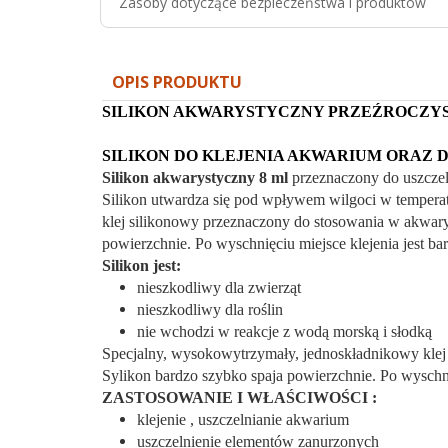
Zasoby dotyczące bezpieczeństwa i produktów
OPIS PRODUKTU
SILIKON AKWARYSTYCZNY PRZEŹROCZYST
SILIKON DO KLEJENIA AKWARIUM ORAZ 
Silikon akwarystyczny 8 ml
przeznaczony do uszczel
Silikon utwardza się pod wpływem wilgoci w temperat
klej silikonowy przeznaczony do stosowania w akwarys
powierzchnie. Po wyschnięciu miejsce klejenia jest b
Silikon jest:
nieszkodliwy dla zwierząt
nieszkodliwy dla roślin
nie wchodzi w reakcje z wodą morską i słodką
Specjalny, wysokowytrzymały, jednoskładnikowy klej 
Sylikon bardzo szybko spaja powierzchnie. Po wyschni
ZASTOSOWANIE I WŁAŚCIWOŚCI :
klejenie , uszczelnianie akwarium
uszczelnienie elementów zanurzonych