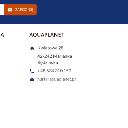
ZAPISZ SIĘ
TA
AQUAPLANET
Kwiatowa 28
42-242
Marianka
Rędzińska
+48 534 310 150
hurt@aquaplanet.pl