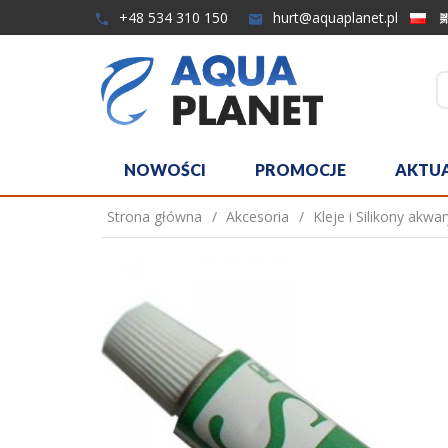
+48 534 310 150
hurt@aquaplanet.pl
NOWOŚCI
PROMOCJE
AKTU
Strona główna
Akcesoria
Kleje i Silikony akwa