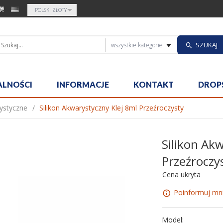
currency_h
POLSKI ZŁOTY
categories_sea
SZUKAJ
wszystkie kategorie
ALNOŚCI
INFORMACJE
KONTAKT
DROP
rystyczne
Silikon Akwarystyczny Klej 8ml Przeźroczysty
Silikon Ak
Przeźroczy
Cena ukryta
Poinformuj mni
Model: