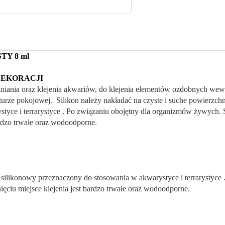
Y 8 ml
DEKORACJI
niania oraz klejenia akwariów, do klejenia elementów ozdobnych we
urze pokojowej. Silikon należy nakładać na czyste i suche powierzc
tyce i terrarystyce . Po związaniu obojętny dla organizmów żywych. 
ardzo trwałe oraz wodoodporne.
silikonowy przeznaczony do stosowania w akwarystyce i terrarystyce
ęciu miejsce klejenia jest bardzo trwałe oraz wodoodporne.