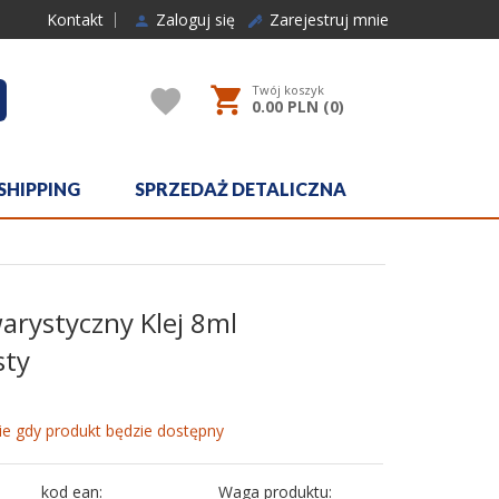
Kontakt
Zaloguj się
Zarejestruj mnie
Twój koszyk
rcher
0.00
PLN (
0
)
SHIPPING
SPRZEDAŻ DETALICZNA
warystyczny Klej 8ml
sty
e gdy produkt będzie dostępny
kod ean:
Waga produktu: