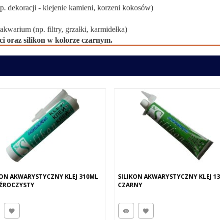
 dekoracji - klejenie kamieni, korzeni kokosów)
warium (np. filtry, grzałki, karmidełka)
i oraz silikon w kolorze czarnym.
KON AKWARYSTYCZNY KLEJ 310ML
SILIKON AKWARYSTYCZNY KLEJ 1
ŹROCZYSTY
CZARNY