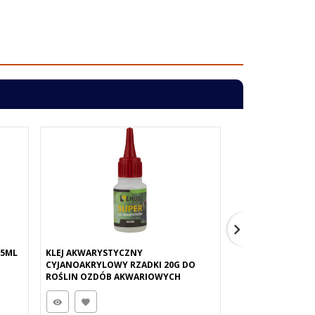
35ML
KLEJ AKWARYSTYCZNY
SENUS KLEJ AKW
CYJANOAKRYLOWY RZADKI 20G DO
20G
ROŚLIN OZDÓB AKWARIOWYCH