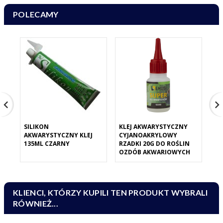
POLECAMY
SILIKON
KLEJ AKWARYSTYCZNY
SI
AKWARYSTYCZNY KLEJ
CYJANOAKRYLOWY
AK
135ML CZARNY
RZADKI 20G DO ROŚLIN
8M
OZDÓB AKWARIOWYCH
KLIENCI, KTÓRZY KUPILI TEN PRODUKT WYBRALI
RÓWNIEŻ...