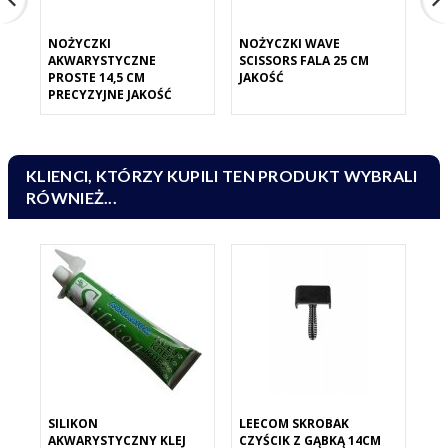
NOŻYCZKI
NOŻYCZKI WAVE
NO
AKWARYSTYCZNE
SCISSORS FALA 25 CM
AK
PROSTE 14,5 CM
JAKOŚĆ
PR
PRECYZYJNE JAKOŚĆ
MC
KLIENCI, KTÓRZY KUPILI TEN PRODUKT WYBRALI
RÓWNIEŻ...
SILIKON
LEECOM SKROBAK
AKWARYSTYCZNY KLEJ
CZYŚCIK Z GĄBKĄ 14CM