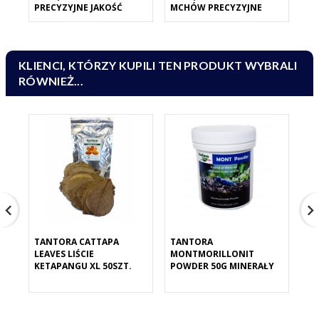
PRECYZYJNE JAKOŚĆ
MCHÓW PRECYZYJNE
PR
KLIENCI, KTÓRZY KUPILI TEN PRODUKT WYBRALI
RÓWNIEŻ...
TANTORA CATTAPA
TANTORA
TA
LEAVES LIŚCIE
MONTMORILLONIT
LI
KETAPANGU XL 50SZT.
POWDER 50G MINERAŁY