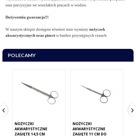
oraz precyzyjne we wszelakich pracach w wodzie.
Dożywotnia gwarancja!!!
W naszym sklepie dostępne również inne wymiary
nożyczek
akwarystycznych oraz pincet
w bardzo przystępnych cenach.
POLECAMY
NOŻYCZKI
NOŻYCZKI
NO
AKWARYSTYCZNE
AKWARYSTYCZNE
AK
ZAGIĘTE 14,5 CM
ZAGIĘTE 11 CM DO
PR