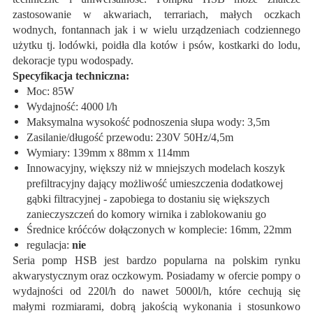
zastosowanie w akwariach, terrariach, małych oczkach
wodnych, fontannach jak i w wielu urządzeniach codziennego
użytku tj. lodówki, poidła dla kotów i psów, kostkarki do lodu,
dekoracje typu wodospady.
Specyfikacja techniczna:
Moc: 85W
Wydajność: 4000 l/h
Maksymalna wysokość podnoszenia słupa wody: 3,5m
Zasilanie/długość przewodu: 230V 50Hz/4,5m
Wymiary: 139mm x 88mm x 114mm
Innowacyjny, większy niż w mniejszych modelach koszyk
prefiltracyjny dający możliwość umieszczenia dodatkowej
gąbki filtracyjnej - zapobiega to dostaniu się większych
zanieczyszczeń do komory wirnika i zablokowaniu go
Średnice króćców dołączonych w komplecie: 16mm, 22mm
regulacja:
nie
Seria pomp HSB jest bardzo popularna na polskim rynku
akwarystycznym oraz oczkowym. Posiadamy w ofercie pompy o
wydajności od 220l/h do nawet 5000l/h, które cechują się
małymi rozmiarami, dobrą jakością wykonania i stosunkowo