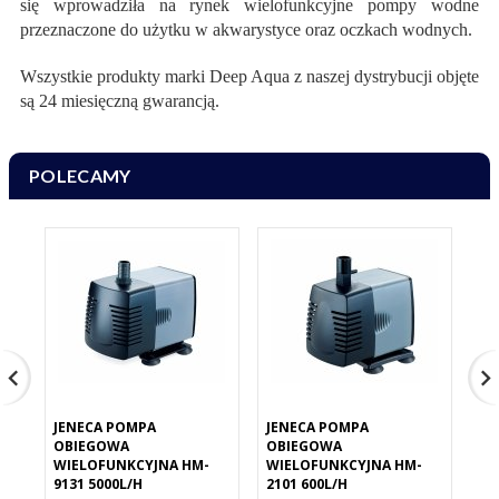
się wprowadziła na rynek wielofunkcyjne pompy wodne
przeznaczone do użytku w akwarystyce oraz oczkach wodnych.
Wszystkie produkty marki Deep Aqua z naszej dystrybucji objęte
są 24 miesięczną gwarancją.
POLECAMY
JENECA POMPA
JENECA POMPA
JE
OBIEGOWA
OBIEGOWA
OB
WIELOFUNKCYJNA HM-
WIELOFUNKCYJNA HM-
FO
9131 5000L/H
2101 600L/H
45