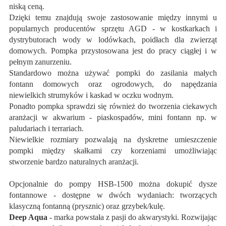
niską ceną.
Dzięki temu znajdują swoje zastosowanie między innymi u
popularnych producentów sprzętu AGD - w kostkarkach i
dystrybutorach wody w lodówkach, poidłach dla zwierząt
domowych. Pompka przystosowana jest do pracy ciągłej i w
pełnym zanurzeniu.
Standardowo można używać pompki do zasilania małych
fontann domowych oraz ogrodowych, do napędzania
niewielkich strumyków i kaskad w oczku wodnym.
Ponadto pompka sprawdzi się również do tworzenia ciekawych
aranżacji w akwarium - piaskospadów, mini fontann np. w
paludariach i terrariach.
Niewielkie rozmiary pozwalają na dyskretne umieszczenie
pompki między skałkami czy korzeniami umożliwiając
stworzenie bardzo naturalnych aranżacji.
Opcjonalnie do pompy HSB-1500 można dokupić dysze
fontannowe - dostępne w dwóch wydaniach: tworzących
klasyczną fontanną (prysznic) oraz grzybek/kulę.
Deep Aqua
- marka powstała z pasji do akwarystyki. Rozwijając