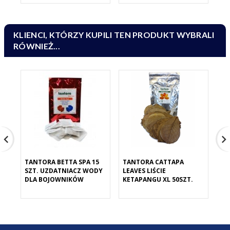
KLIENCI, KTÓRZY KUPILI TEN PRODUKT WYBRALI
RÓWNIEŻ...
TANTORA BETTA SPA 15
TANTORA CATTAPA
TA
SZT. UZDATNIACZ WODY
LEAVES LIŚCIE
LE
DLA BOJOWNIKÓW
KETAPANGU XL 50SZT.
M 