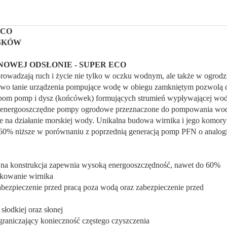
ECO
SKÓW
OWEJ ODSŁONIE - SUPER ECO
wadzają ruch i życie nie tylko w oczku wodnym, ale także w ogrodzie
kowo tanie urządzenia pompujące wodę w obiegu zamkniętym pozwolą
pom pomp i dysz (końcówek) formujących strumień wypływającej wody
i energooszczędne pompy ogrodowe przeznaczone do pompowania wod
na działanie morskiej wody. Unikalna budowa wirnika i jego komory
do 60% niższe w porównaniu z poprzednią generacją pomp PFN o analog
cyjna konstrukcja zapewnia wysoką energooszczędność, nawet do 60%
skowanie wirnika
abezpieczenie przed pracą poza wodą oraz zabezpieczenie przed
łodkiej oraz słonej
graniczający konieczność częstego czyszczenia