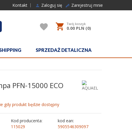
Kontakt
Zaloguj się
Zarejestruj mnie
Twój koszyk
rcher
0.00
PLN (
0
)
SHIPPING
SPRZEDAŻ DETALICZNA
mpa PFN-15000 ECO
e gdy produkt będzie dostępny
Kod producenta:
kod ean:
115029
5905546309097