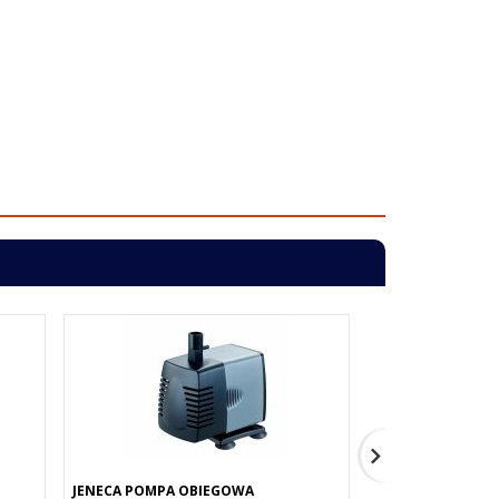
JENECA POMPA OBIEGOWA
DEEP AQUA POMP