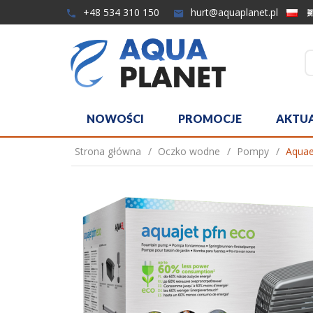
+48 534 310 150
hurt@aquaplanet.pl
NOWOŚCI
PROMOCJE
AKTU
Strona główna
Oczko wodne
Pompy
Aqua