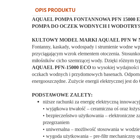
OPIS PRODUKTU
AQUAEL POMPA FONTANNOWA PFN 15000 
POMPA DO OCZEK WODNYCH I WODOTRY
KULTOWY MODEL MARKI AQUAEL PFN W N
Fontanny, kaskady, wodospady i strumienie wodne wpro
przyciągającym wzrok elementem otoczenia. Stosun
miłośników cicho szemrzącej wody. Dzięki różnym ty
AQUAEL PFN-15000 ECO
to wysokiej wydajnośc
oczkach wodnych i przydomowych basenach. Odporne 
energooszczędne. Zużycie energii elektrycznej jest 
PODSTAWOWE ZALETY:
niższe rachunki za energię elektryczną innowa
• wyjątkowa trwałość – ceramiczna oś oraz łoży
• bezpieczeństwo użytkowania – elektroniczne z
przegrzaniem
• uniwersalna – możliwość stosowania w wodzie s
• wygoda użytkowania – pre-filtr mechaniczny o