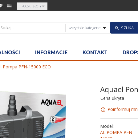
currency_h
POLSKI ZŁOTY
categories_sea
SZUKAJ
wszystkie kategorie
ALNOŚCI
INFORMACJE
KONTAKT
DROP
el Pompa PFN-15000 ECO
Aquael Po
Cena ukryta
Poinformuj mni
Model:
AL POMPA PFN-