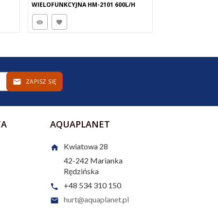
WIELOFUNKCYJNA HM-2101 600L/H
UNIWERSALNA PO
ZAPISZ SIĘ
TA
AQUAPLANET
Kwiatowa 28
42-242
Marianka
Rędzińska
+48 534 310 150
hurt@aquaplanet.pl