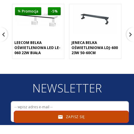
Promocja
-5%
LEECOM BELKA
JENECA BELKA
JE
OŚWIETLENIOWA LED LE-
OŚWIETLENIOWA LDJ-600
AK
060 22W BIAŁA
23W 50-60CM
SZ
NEWSLETTER
ZAPISZ SIĘ