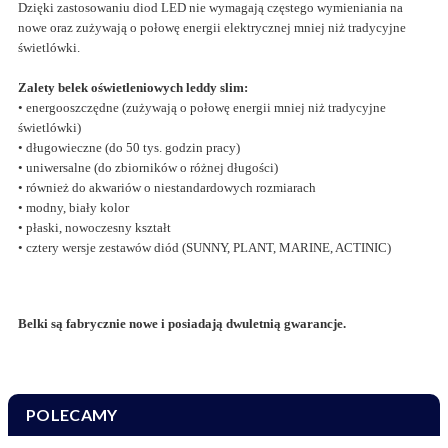
Dzięki zastosowaniu diod LED nie wymagają częstego wymieniania na
nowe oraz zużywają o połowę energii elektrycznej mniej niż tradycyjne
świetlówki.
Zalety belek oświetleniowych leddy slim:
• energooszczędne (zużywają o połowę energii mniej niż tradycyjne
świetlówki)
• długowieczne (do 50 tys. godzin pracy)
• uniwersalne (do zbiorników o różnej długości)
• również do akwariów o niestandardowych rozmiarach
• modny, biały kolor
• płaski, nowoczesny kształt
• cztery wersje zestawów diód (SUNNY, PLANT, MARINE, ACTINIC)
Belki są fabrycznie nowe i posiadają dwuletnią gwarancje.
POLECAMY