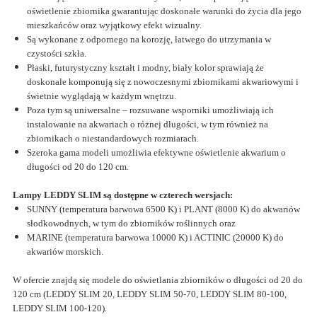
oświetlenie zbiornika gwarantując doskonałe warunki do życia dla jego
mieszkańców oraz wyjątkowy efekt wizualny.
Są wykonane z odpornego na korozję, łatwego do utrzymania w
czystości szkła.
Płaski, futurystyczny kształt i modny, biały kolor sprawiają że
doskonale komponują się z nowoczesnymi zbiornikami akwariowymi i
świetnie wyglądają w każdym wnętrzu.
Poza tym są uniwersalne – rozsuwane wsporniki umożliwiają ich
instalowanie na akwariach o różnej długości, w tym również na
zbiornikach o niestandardowych rozmiarach.
Szeroka gama modeli umożliwia efektywne oświetlenie akwarium o
długości od 20 do 120 cm.
Lampy LEDDY SLIM są dostępne w czterech wersjach:
SUNNY (temperatura barwowa 6500 K) i PLANT (8000 K) do akwariów
słodkowodnych, w tym do zbiorników roślinnych oraz
MARINE (temperatura barwowa 10000 K) i ACTINIC (20000 K) do
akwariów morskich.
W ofercie znajdą się modele do oświetlania zbiorników o długości od 20 do
120 cm (LEDDY SLIM 20, LEDDY SLIM 50-70, LEDDY SLIM 80-100,
LEDDY SLIM 100-120).