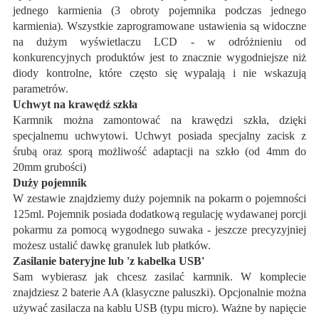
jednego karmienia (3 obroty pojemnika podczas jednego
karmienia). Wszystkie zaprogramowane ustawienia są widoczne
na dużym wyświetlaczu LCD - w odróżnieniu od
konkurencyjnych produktów jest to znacznie wygodniejsze niż
diody kontrolne, które często się wypalają i nie wskazują
parametrów.
Uchwyt na krawędź szkła
Karmnik można zamontować na krawędzi szkła, dzięki
specjalnemu uchwytowi. Uchwyt posiada specjalny zacisk z
śrubą oraz sporą możliwość adaptacji na szkło (od 4mm do
20mm grubości)
Duży pojemnik
W zestawie znajdziemy duży pojemnik na pokarm o pojemności
125ml. Pojemnik posiada dodatkową regulację wydawanej porcji
pokarmu za pomocą wygodnego suwaka - jeszcze precyzyjniej
możesz ustalić dawkę granulek lub płatków.
Zasilanie bateryjne lub 'z kabelka USB'
Sam wybierasz jak chcesz zasilać karmnik. W komplecie
znajdziesz 2 baterie AA (klasyczne paluszki). Opcjonalnie można
używać zasilacza na kablu USB (typu micro). Ważne by napięcie