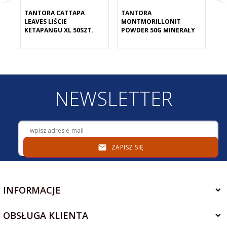
TANTORA CATTAPA
TANTORA
TA
LEAVES LIŚCIE
MONTMORILLONIT
MI
KETAPANGU XL 50SZT.
POWDER 50G MINERAŁY
MO
SK
NEWSLETTER
ZAPISZ SIĘ
INFORMACJE
OBSŁUGA KLIENTA