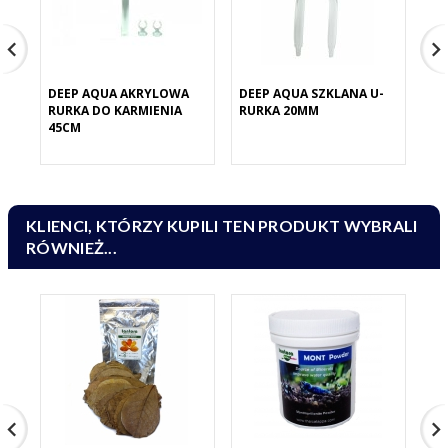
DEEP AQUA AKRYLOWA
DEEP AQUA SZKLANA U-
DE
RURKA DO KARMIENIA
RURKA 20MM
RU
45CM
35
KLIENCI, KTÓRZY KUPILI TEN PRODUKT WYBRALI
RÓWNIEŻ...