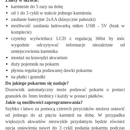
Zalety w skrócie:
karmienie do 5 razy na dobę
od 1 do 3 cykli w trakcie jednego karmienia
zasilanie bateryjne 2xAA (klasyczne paluszki)
możliwość zasilania ładowarką mikro USB - 5V (brak w
komplecie)
czytelny wyświetlacz LCD z regulacją 360st by móc
wygodnie odczytywać informacje niezależnie od
umiejscowienia karmnika
montaż na krawędzi akwarium
duży pojemnik na pokarm
płynna regulacja podawanej dawki pokarmu
na płatki i granulki
Do jakiego pokarmu się nadaje?
Dozownik automatyczny może podawać pokarm o postaci
granulek do 3mm średnicy i każdy w postaci płatków.
Jakie są możliwości zaprogramowania?
Szybko i łatwo za pomocą czterech przycisków możesz ustawić
od jednego do aż pięciu karmień na dobę. W przypadku
większych akwariów niezwykle przydatnym będzie również
opcja ustawienia nawet do 3 cykli podania pokarmu podczas