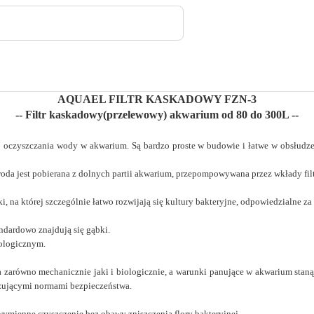
AQUAEL FILTR KASKADOWY FZN-3
-- Filtr kaskadowy(przelewowy) akwarium od 80 do 300L --
 oczyszczania wody w akwarium. Są bardzo proste w budowie i łatwe w obsłudze
e, woda jest pobierana z dolnych partii akwarium, przepompowywana przez wkłady f
 na której szczególnie łatwo rozwijają się kultury bakteryjne, odpowiedzialne z
ndardowo znajdują się gąbki.
ologicznym.
 zarówno mechanicznie jaki i biologicznie, a warunki panujące w akwarium staną si
zującymi normami bezpieczeństwa.
wymienne czyszczenie bez obawy zniszczenia flory bakteryjnej.