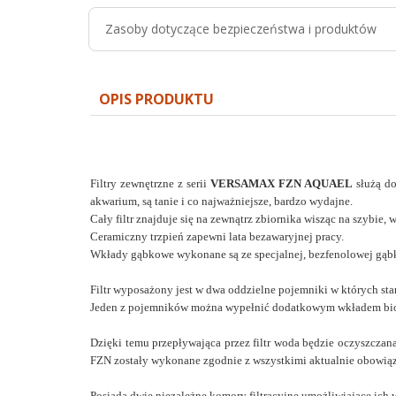
Zasoby dotyczące bezpieczeństwa i produktów
OPIS PRODUKTU
Filtry zewnętrzne z serii
VERSAMAX FZN
AQUAEL
służą do
akwarium, są tanie i co najważniejsze, bardzo wydajne.
Cały filtr znajduje się na zewnątrz zbiornika wisząc na szybi
Ceramiczny trzpień zapewni lata bezawaryjnej pracy.
Wkłady gąbkowe wykonane są ze specjalnej, bezfenolowej gąbki,
Filtr wyposażony jest w dwa oddzielne pojemniki w których sta
Jeden z pojemników można wypełnić dodatkowym wkładem bi
Dzięki temu przepływająca przez filtr woda będzie oczyszczana
FZN zostały wykonane zgodnie z wszystkimi aktualnie obowią
Posiada dwie niezależne komory filtracyjne umożliwiające ich 