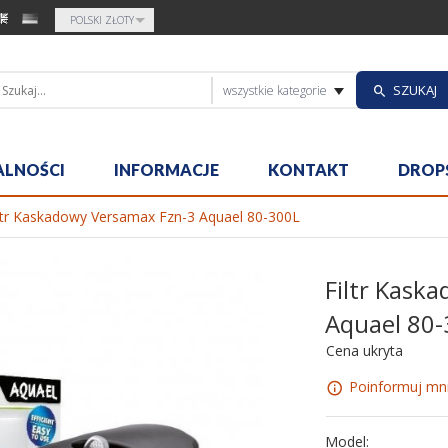
currency_h
POLSKI ZŁOTY
categories_sea
SZUKAJ
wszystkie kategorie
ALNOŚCI
INFORMACJE
KONTAKT
DROP
ltr Kaskadowy Versamax Fzn-3 Aquael 80-300L
Filtr Kask
Aquael 80
Cena ukryta
Poinformuj mni
Model: