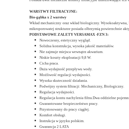
WARSTWY FILTRACYJNE:
Bio-gąbka x 2 warstwy
Wkład mechaniczny oraz wkład biologiczny. Wysokoaktywna, bi
mikroporowatej strukturze posiada olbrzymią powierzchnie aktywn
PODSTAWOWE ZALETY VERSAMAX -FZN 3:
Nowoczesny, estetyczny wygląd.
Solidna konstrukcja, wysoka jakość materiałów.
Nie zajmuje miejsca wewnątrz akwarium.
Niskie koszty eksploatacji 9,8 W.
Cicha praca.
Duża wydajność przepływu wody.
Możliwość regulacji wydajności.
Wysoka skuteczność działania.
Podwójny system filtracji: Mechaniczny, Biologiczny.
Regulacja wydajności.
Regulacja kontu nachylenia filtra.
Dwa oddzielne pojemnik
Gwarantowane bezpieczeństwo pracy.
Przystosowany do pracy ciągłej.
Komfort obsługi.
Instrukcja w języku polskim.
Gwarancja 2
LATA