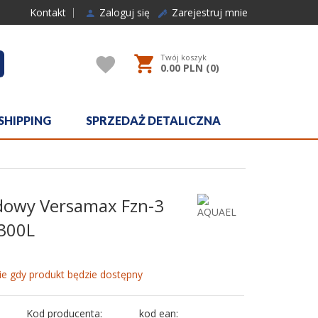
Kontakt
Zaloguj się
Zarejestruj mnie
Twój koszyk
rcher
0.00
PLN (
0
)
SHIPPING
SPRZEDAŻ DETALICZNA
adowy Versamax Fzn-3
-300L
e gdy produkt będzie dostępny
Kod producenta:
kod ean: