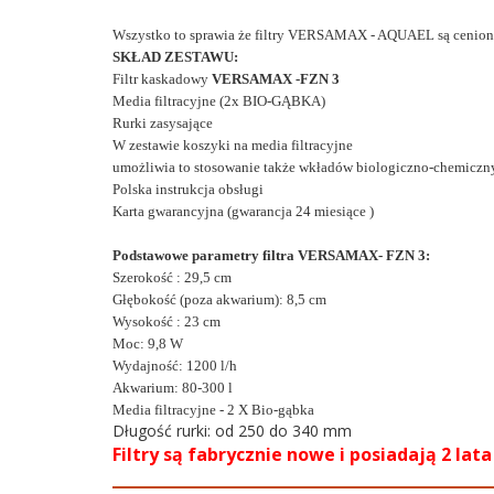
Wszystko to sprawia że filtry VERSAMAX - AQUAEL są ceni
SKŁAD ZESTAWU:
Filtr kaskadowy
VERSAMAX -FZN 3
Media filtracyjne (2x BIO-GĄBKA)
Rurki zasysające
W zestawie koszyki na media filtracyjne
umożliwia to stosowanie także wkładów biologiczno-chemiczn
Polska instrukcja obsługi
Karta gwarancyjna (gwarancja 24
miesią
ce
)
Podstawowe parametry filtra VERSAMAX- FZN 3:
Szerokość : 29,5 cm
Głębokość (poza akwarium): 8,5 cm
Wysokość : 23 cm
Moc: 9,8 W
Wydajność: 1200 l/h
Akwarium: 80-300 l
Media filtracyjne - 2 X Bio-gąbka
Długość rurki: od 250 do 340 mm
Filtry są fabrycznie nowe i posiadają 2 lat