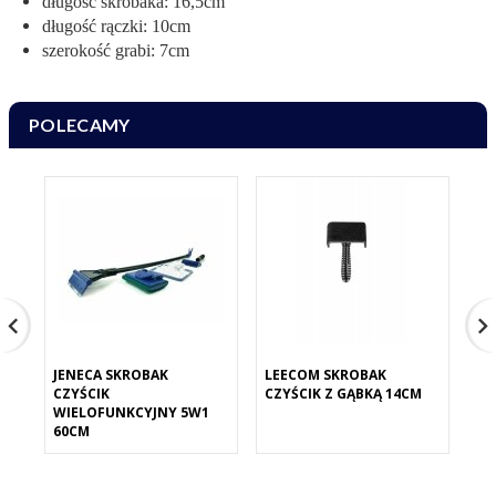
długość skrobaka: 16,5cm
długość rączki: 10cm
szerokość grabi: 7cm
POLECAMY
JENECA SKROBAK
LEECOM SKROBAK
LE
CZYŚCIK
CZYŚCIK Z GĄBKĄ 14CM
37
WIELOFUNKCYJNY 5W1
60CM