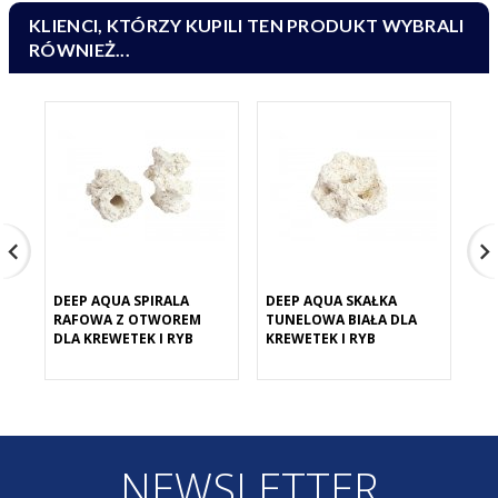
KLIENCI, KTÓRZY KUPILI TEN PRODUKT WYBRALI
RÓWNIEŻ...
DEEP AQUA SPIRALA
DEEP AQUA SKAŁKA
DE
RAFOWA Z OTWOREM
TUNELOWA BIAŁA DLA
MI
DLA KREWETEK I RYB
KREWETEK I RYB
KR
NEWSLETTER