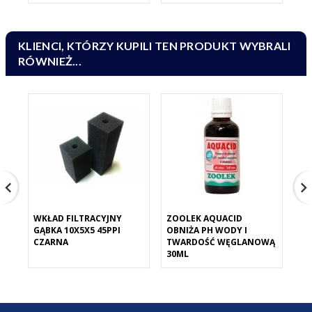
KLIENCI, KTÓRZY KUPILI TEN PRODUKT WYBRALI
RÓWNIEŻ...
WKŁAD FILTRACYJNY
ZOOLEK AQUACID
DE
GĄBKA 10X5X5 45PPI
OBNIŻA PH WODY I
NA
CZARNA
TWARDOŚĆ WĘGLANOWĄ
ZI
30ML