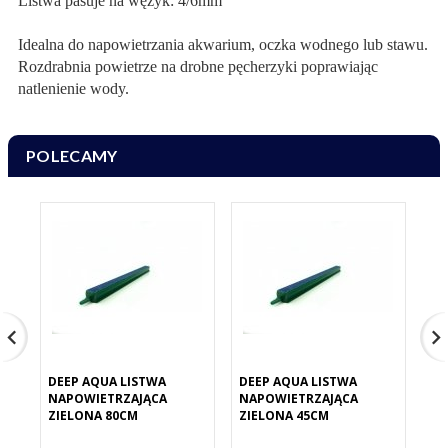
Listwa pasuje na wężyk: 4/6mm
Idealna do napowietrzania akwarium, oczka wodnego lub stawu.
Rozdrabnia powietrze na drobne pęcherzyki poprawiając
natlenienie wody.
POLECAMY
DEEP AQUA LISTWA
DEEP AQUA LISTWA
DE
NAPOWIETRZAJĄCA
NAPOWIETRZAJĄCA
NA
ZIELONA 80CM
ZIELONA 45CM
ZI