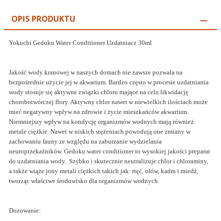
OPIS PRODUKTU
Yokuchi Gedoku Water Conditioner Uzdatniacz 30ml
Jakość wody kranowej w naszych domach nie zawsze pozwala na
bezpośrednie użycie jej w akwarium. Bardzo często w procesie uzdatniania
wody stosuje się aktywne związki chloru mające na celu likwidację
chorobotwórczej flory. Aktywny chlor nawet w niewielkich ilościach może
mieć negatywny wpływ na zdrowie i życie mieszkańców akwarium.
Niemniejszy wpływ na kondycję organizmów wodnych mają również
metale ciężkie. Nawet w niskich stężeniach powodują one zmiany w
zachowaniu fauny ze względu na zaburzanie wydzielania
neuroprzekaźników. Gedoku water conditioner to wysokiej jakości preparat
do uzdatniania wody. Szybko i skutecznie neutralizuje chlor i chloraminy,
a także wiąże jony metali ciężkich takich jak: rtęć, ołów, kadm i miedź,
tworząc właściwe środowisko dla organizmów wodnych.
Dozowanie: