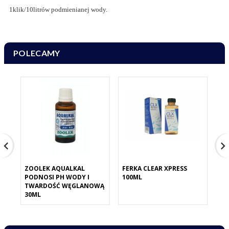
1klik/10litrów podmienianej wody.
POLECAMY
ZOOLEK AQUALKAL
FERKA CLEAR XPRESS
YO
PODNOSI PH WODY I
100ML
CO
TWARDOŚĆ WĘGLANOWĄ
UZ
30ML