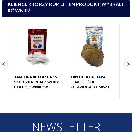
KLIENCI, KTÓRZY KUPILI TEN PRODUKT WYBRALI
RÓWNIEŻ...
TANTORA BETTA SPA 15
TANTORA CATTAPA
TA
SZT. UZDATNIACZ WODY
LEAVES LIŚCIE
MO
DLA BOJOWNIKÓW
KETAPANGU XL 50SZT.
PO
NEWSLETTER