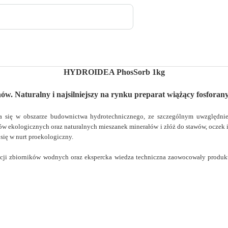
HYDROIDEA PhosSorb 1kg
ów. Naturalny i najsilniejszy na rynku preparat wiążący fosforan
się w obszarze budownictwa hydrotechnicznego, ze szczególnym uwzględnien
ów ekologicznych oraz naturalnych mieszanek minerałów i złóż do stawów, oczek 
się w nurt proekologiczny.
tacji zbiorników wodnych oraz ekspercka wiedza techniczna zaowocowały produ