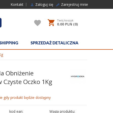
Kontakt
Zaloguj się
Zarejestruj mnie
Twój koszyk
rcher
0.00
PLN (
0
)
SHIPPING
SPRZEDAŻ DETALICZNA
Kg
a Obniżenie
 Czyste Oczko 1Kg
e gdy produkt będzie dostępny
kod ean:
Waga produktu: