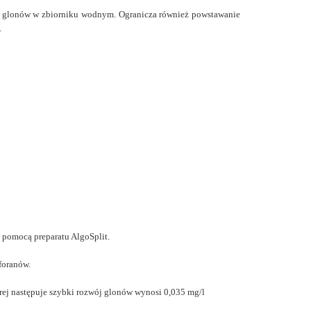
ju glonów w zbiorniku wodnym. Ogranicza również powstawanie
.
 pomocą preparatu AlgoSplit.
foranów.
rej następuje szybki rozwój glonów wynosi 0,035 mg/l