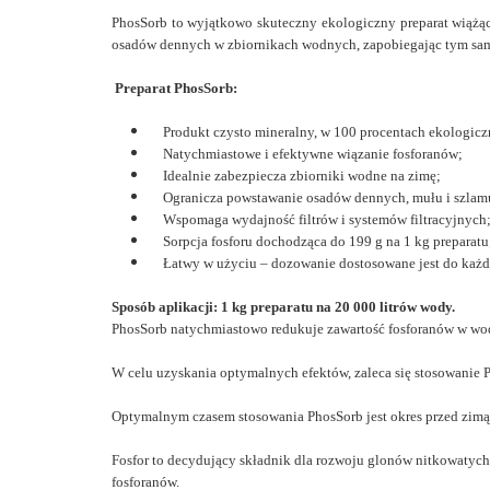
PhosSorb to wyjątkowo skuteczny ekologiczny preparat wiążą
osadów dennych w zbiornikach wodnych, zapobiegając tym sam
Preparat PhosSorb:
Produkt czysto mineralny, w 100 procentach ekologicz
Natychmiastowe i efektywne wiązanie fosforanów;
Idealnie zabezpiecza zbiorniki wodne na zimę;
Ogranicza powstawanie osadów dennych, mułu i szlam
Wspomaga wydajność filtrów i systemów filtracyjnych
Sorpcja fosforu dochodząca do 199 g na 1 kg preparatu
Łatwy w użyciu – dozowanie dostosowane jest do każd
Sposób aplikacji: 1 kg preparatu na 20 000 litrów wody.
PhosSorb natychmiastowo redukuje zawartość fosforanów w wo
W celu uzyskania optymalnych efektów, zaleca się stosowanie 
Optymalnym czasem stosowania PhosSorb jest okres przed zimą 
Fosfor to decydujący składnik dla rozwoju glonów nitkowatych
fosforanów.