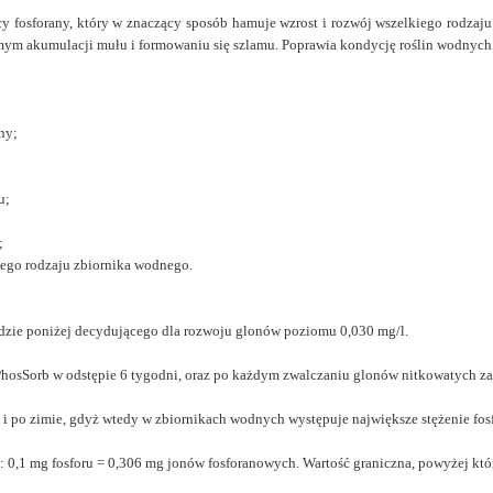
cy fosforany, który w znaczący sposób hamuje wzrost i rozwój wszelkiego rodza
ym akumulacji mułu i formowaniu się szlamu. Poprawia kondycję roślin wodnych
ny;
u;
;
;
ego rodzaju zbiornika wodnego.
dzie poniżej decydującego dla rozwoju glonów poziomu 0,030 mg/l.
PhosSorb w odstępie 6 tygodni, oraz po każdym zwalczaniu glonów nitkowatych za
i po zimie, gdyż wtedy w zbiornikach wodnych występuje największe stężenie fos
: 0,1 mg fosforu = 0,306 mg jonów fosforanowych. Wartość graniczna, powyżej któ