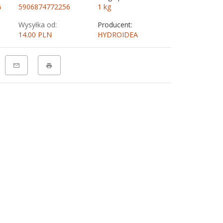
G
5906874772256
1
kg
Wysyłka od:
Producent:
14.00 PLN
HYDROIDEA