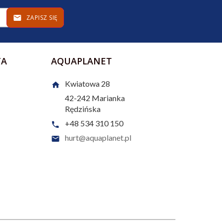
ZAPISZ SIĘ
TA
AQUAPLANET
Kwiatowa 28
42-242
Marianka
Rędzińska
+48 534 310 150
hurt@aquaplanet.pl