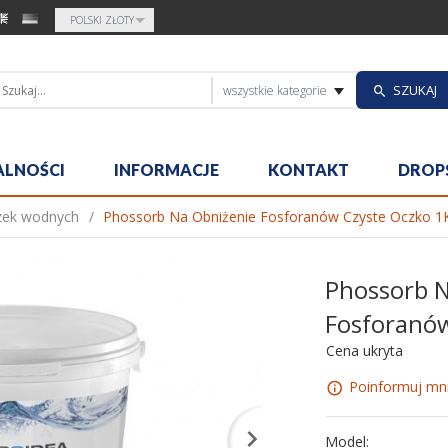
currency_h
POLSKI ZŁOTY
categories_sea
SZUKAJ
wszystkie kategorie
ALNOŚCI
INFORMACJE
KONTAKT
DROP
zek wodnych
Phossorb Na Obniżenie Fosforanów Czyste Oczko 1
Phossorb N
Fosforanów
Cena ukryta
Poinformuj mni
Model: