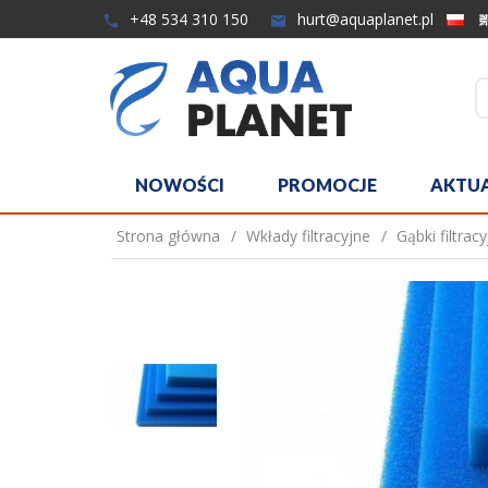
+48 534 310 150
hurt@aquaplanet.pl
NOWOŚCI
PROMOCJE
AKTU
Strona główna
Wkłady filtracyjne
Gąbki filtrac