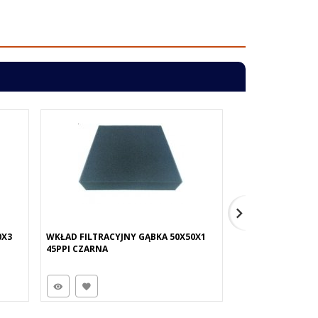
0X3
WKŁAD FILTRACYJNY GĄBKA 50X50X1
WKŁAD FILTRACYJ
45PPI CZARNA
45PPI NIEBIESKA