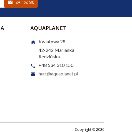
ZAPISZ SIĘ
TA
AQUAPLANET
Kwiatowa 28
42-242
Marianka
Rędzińska
+48 534 310 150
hurt@aquaplanet.pl
Copyright © 2026