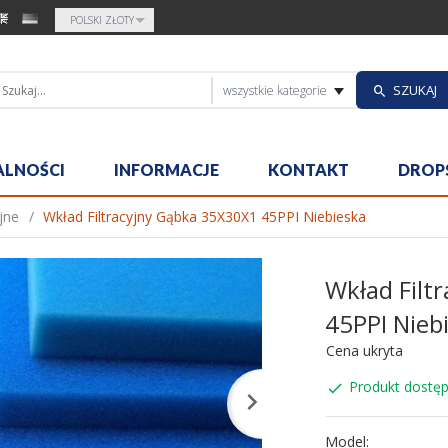
currency_h
POLSKI ZŁOTY
categories_sea
SZUKAJ
wszystkie kategorie
ALNOŚCI
INFORMACJE
KONTAKT
DROP
yjne
Wkład Filtracyjny Gąbka 35X30X1 45PPI Niebieska
Wkład Filt
45PPI Nieb
Cena ukryta
Produkt dostęp
Model: