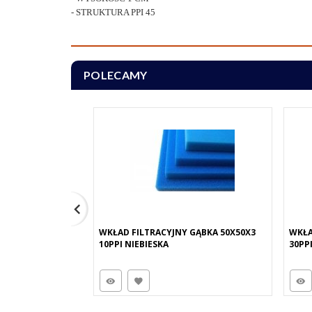
- STRUKTURA PPI 45
POLECAMY
WKŁAD FILTRACYJNY GĄBKA 50X50X3
WKŁA
10PPI NIEBIESKA
30PP