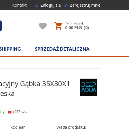
Kontakt
Zaloguj się
Zarejestruj mnie
Twój koszyk
rcher
0.00
PLN (
0
)
SHIPPING
SPRZEDAŻ DETALICZNA
racyjny Gąbka 35X30X1
ieska
ny!
927 szt.
kod ean:
Waga produktu: