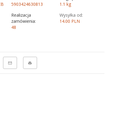
EB
5903424630813
1.1
kg
Realizacja
Wysyłka od:
zamówienia:
14.00 PLN
48