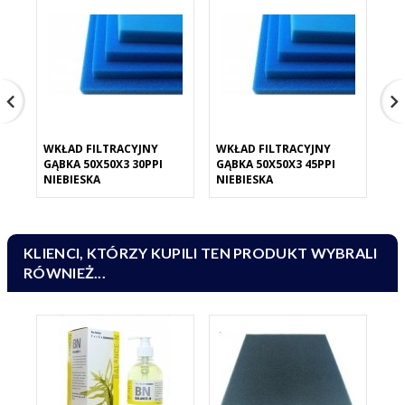
WKŁAD FILTRACYJNY
WKŁAD FILTRACYJNY
WK
GĄBKA 50X50X3 30PPI
GĄBKA 50X50X3 45PPI
GĄ
NIEBIESKA
NIEBIESKA
NI
KLIENCI, KTÓRZY KUPILI TEN PRODUKT WYBRALI
RÓWNIEŻ...