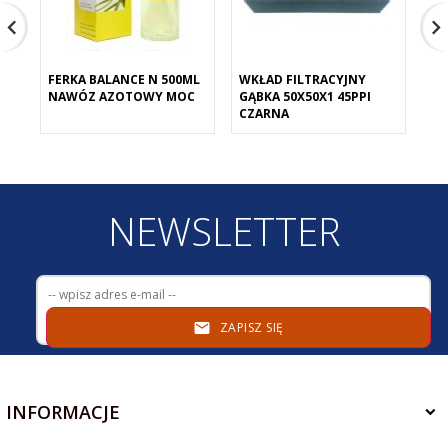
FERKA BALANCE N 500ML
WKŁAD FILTRACYJNY
WK
NAWÓZ AZOTOWY MOC
GĄBKA 50X50X1 45PPI
GĄ
CZARNA
CZ
NEWSLETTER
ZAPISZ SIĘ
INFORMACJE