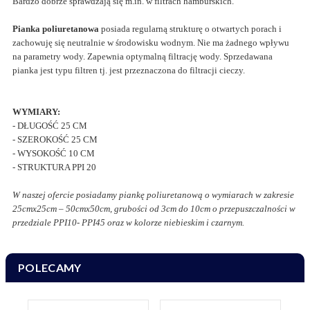
Bardzo dobrze sprawdzają się m.in. w filtrach hamburskich.
Pianka poliuretanowa
posiada regularną strukturę o otwartych porach i
zachowuję się neutralnie w środowisku wodnym. Nie ma żadnego wpływu
na parametry wody. Zapewnia optymalną filtrację wody. Sprzedawana
pianka jest typu filtren tj. jest przeznaczona do filtracji cieczy.
WYMIARY:
- DŁUGOŚĆ 25 CM
- SZEROKOŚĆ 25 CM
- WYSOKOŚĆ 10 CM
- STRUKTURA PPI 20
W naszej ofercie posiadamy piankę poliuretanową o wymiarach w zakresie
25cmx25cm – 50cmx50cm, grubości od 3cm do 10cm o przepuszczalności w
przedziale PPI10- PPI45 oraz w kolorze niebieskim i czarnym.
POLECAMY