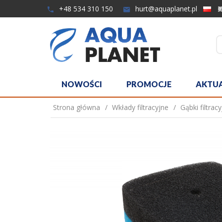
+48 534 310 150
hurt@aquaplanet.pl
NOWOŚCI
PROMOCJE
AKTU
Strona główna
Wkłady filtracyjne
Gąbki filtrac