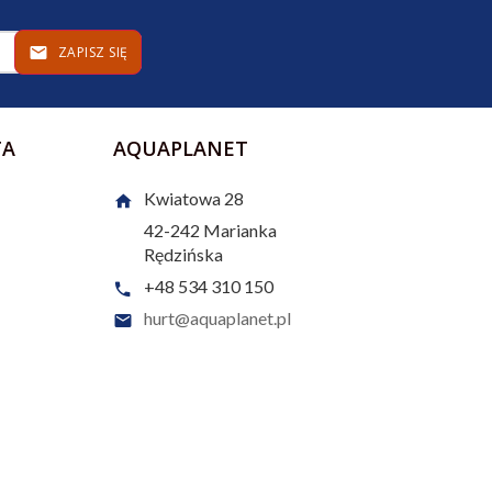
ZAPISZ SIĘ
TA
AQUAPLANET
Kwiatowa 28
42-242
Marianka
Rędzińska
+48 534 310 150
hurt@aquaplanet.pl