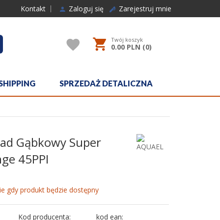
Kontakt
Zaloguj się
Zarejestruj mnie
Twój koszyk
rcher
0.00
PLN (
0
)
SHIPPING
SPRZEDAŻ DETALICZNA
ład Gąbkowy Super
nge 45PPI
e gdy produkt będzie dostępny
Kod producenta:
kod ean: