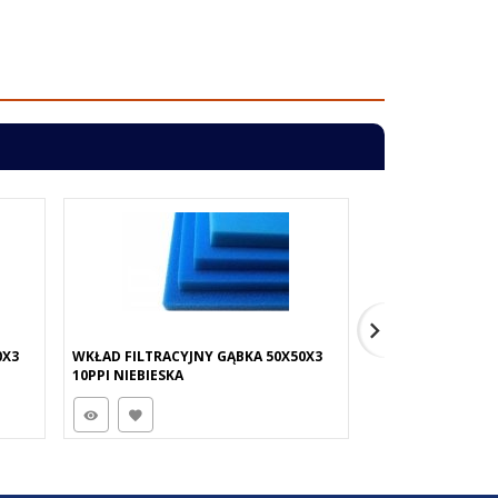
0X3
WKŁAD FILTRACYJNY GĄBKA 50X50X3
WKŁAD FILTRACYJ
10PPI NIEBIESKA
45PPI CZARNA