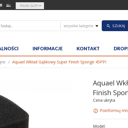
currency_h
POLSKI ZŁOTY
categories_sea
SZUKAJ
wszystkie kategorie
ALNOŚCI
INFORMACJE
KONTAKT
DROP
yjne
Aquael Wkład Gąbkowy Super Finish Sponge 45PPI
Aquael Wk
Finish Spo
Cena ukryta
Poinformuj mni
Model: