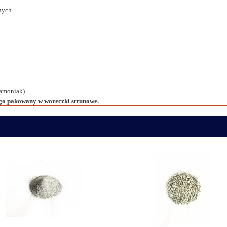
nych.
 amoniak).
go pakowany w woreczki strunowe.