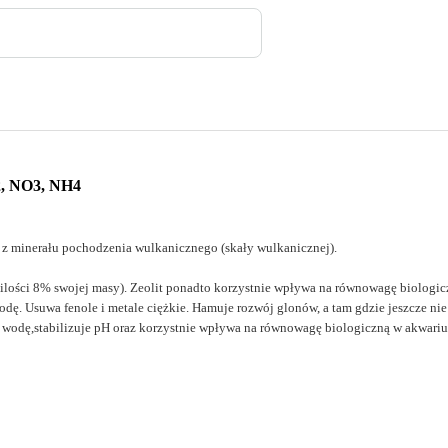
 NO3, NH4
, z minerału pochodzenia wulkanicznego (skały wulkanicznej).
ilości 8% swojej masy). Zeolit ponadto korzystnie wpływa na równowagę biologicz
odę. Usuwa fenole i metale ciężkie. Hamuje rozwój glonów, a tam gdzie jeszcze ni
e wodę,stabilizuje pH oraz korzystnie wpływa na równowagę biologiczną w akwari