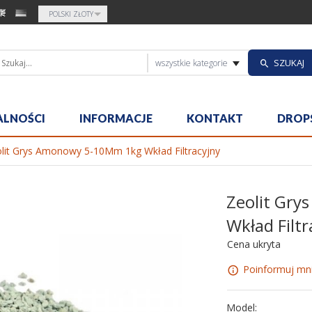
currency_h
POLSKI ZŁOTY
categories_sea
SZUKAJ
wszystkie kategorie
ALNOŚCI
INFORMACJE
KONTAKT
DROP
lit Grys Amonowy 5-10Mm 1kg Wkład Filtracyjny
Zeolit Gr
Wkład Filtr
Cena ukryta
Poinformuj mni
Model: