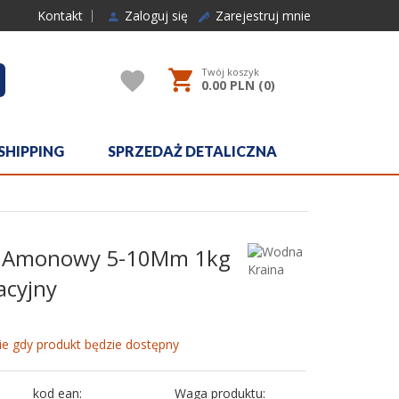
Kontakt
Zaloguj się
Zarejestruj mnie
Twój koszyk
rcher
0.00
PLN (
0
)
SHIPPING
SPRZEDAŻ DETALICZNA
ys Amonowy 5-10Mm 1kg
acyjny
e gdy produkt będzie dostępny
kod ean:
Waga produktu: