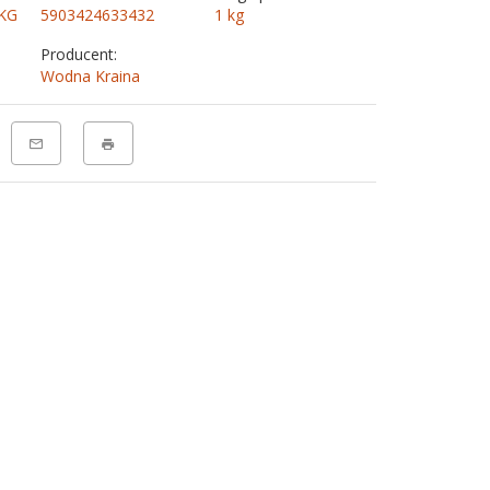
KG
5903424633432
1
kg
Producent:
Wodna Kraina