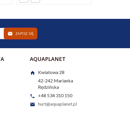
ZAPISZ SIĘ
TA
AQUAPLANET
Kwiatowa 28
42-242
Marianka
Rędzińska
+48 534 310 150
hurt@aquaplanet.pl