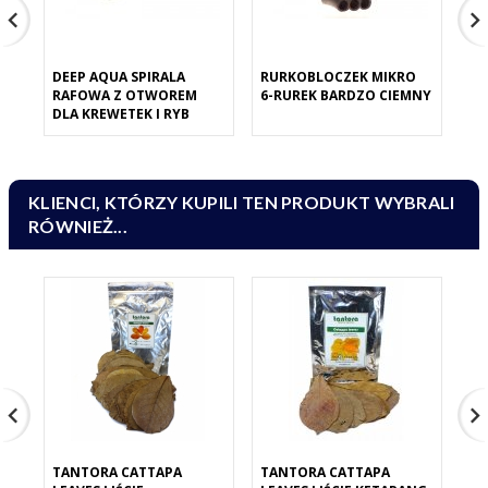
DEEP AQUA SPIRALA
RURKOBLOCZEK MIKRO
RU
RAFOWA Z OTWOREM
6-RUREK BARDZO CIEMNY
JA
DLA KREWETEK I RYB
KLIENCI, KTÓRZY KUPILI TEN PRODUKT WYBRALI
RÓWNIEŻ...
TANTORA CATTAPA
TANTORA CATTAPA
TA