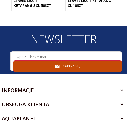
LEAVES LIŚCIE
LEAVES LIŚCIE KETAPANG
LE
KETAPANGU XL 50SZT.
XL 10SZT.
M 
NEWSLETTER
ZAPISZ SIĘ
INFORMACJE
OBSŁUGA KLIENTA
AQUAPLANET