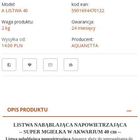
Model:
kod ean:
A LISTWA 40
5901694470122
Waga produktu:
Gwarancja:
2
kg
24 miesięcy
Wysyłka od:
Producent:
14.00 PLN
AQUANETTA
OPIS PRODUKTU
LISTWA NABĄBLAJĄCA NAPOWIETRZAJĄCA
-- SUPER MGIEŁKA W AKWARIUM 40 cm --
Listwa nabąblająca napowietrzająca
Aquanox
służy do wprowadzania do