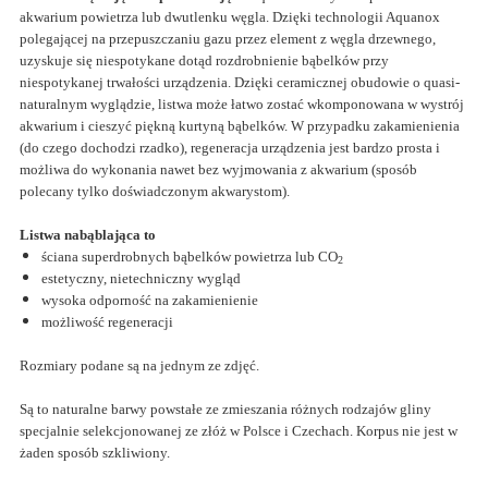
akwarium powietrza lub dwutlenku węgla.
Dzięki technologii Aquanox
polegającej na przepuszczaniu gazu przez element z węgla drzewnego,
uzyskuje się niespotykane dotąd rozdrobnienie bąbelków przy
niespotykanej trwałości urządzenia. Dzięki ceramicznej obudowie o quasi-
naturalnym wyglądzie, listwa może łatwo zostać wkomponowana w wystrój
akwarium i cieszyć piękną kurtyną bąbelków. W przypadku zakamienienia
(do czego dochodzi rzadko), regeneracja urządzenia jest bardzo prosta i
możliwa do wykonania nawet bez wyjmowania z akwarium (sposób
polecany tylko doświadczonym akwarystom).
Listwa nabąblająca to
ściana superdrobnych bąbelków powietrza lub
CO
2
estetyczny, nietechniczny wygląd
wysoka odporność na zakamienienie
możliwość regeneracji
Rozmiary podane są na jednym ze zdjęć.
Są to naturalne barwy powstałe ze zmieszania różnych rodzajów gliny
specjalnie selekcjonowanej ze złóż w Polsce i Czechach. Korpus nie jest w
żaden sposób szkliwiony.