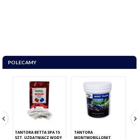
POLECAMY
TANTORA BETTA SPA 15
TANTORA
TA
SZT. UZDATNIACZ WODY
MONTMORILLONIT
MI