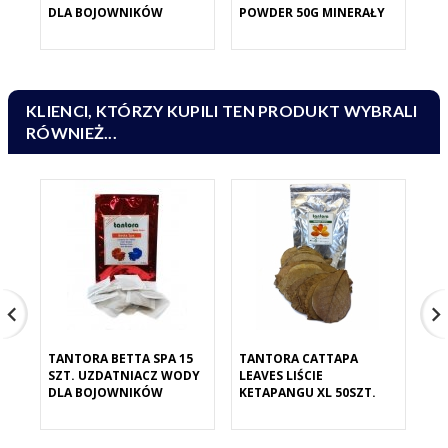
DLA BOJOWNIKÓW
POWDER 50G MINERAŁY
MO
SK
KLIENCI, KTÓRZY KUPILI TEN PRODUKT WYBRALI
RÓWNIEŻ...
TANTORA BETTA SPA 15
TANTORA CATTAPA
TA
SZT. UZDATNIACZ WODY
LEAVES LIŚCIE
MO
DLA BOJOWNIKÓW
KETAPANGU XL 50SZT.
PO