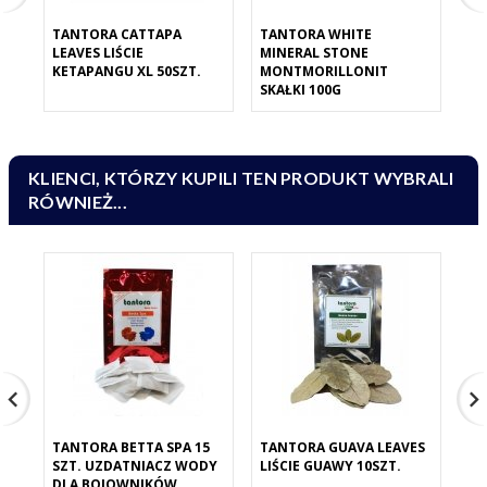
TANTORA CATTAPA
TANTORA WHITE
TA
LEAVES LIŚCIE
MINERAL STONE
MO
KETAPANGU XL 50SZT.
MONTMORILLONIT
PO
SKAŁKI 100G
KLIENCI, KTÓRZY KUPILI TEN PRODUKT WYBRALI
RÓWNIEŻ...
TANTORA BETTA SPA 15
TANTORA GUAVA LEAVES
TA
SZT. UZDATNIACZ WODY
LIŚCIE GUAWY 10SZT.
LE
DLA BOJOWNIKÓW
XL