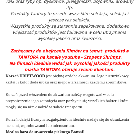
raki oraz ryby np. dyskowce, pielęgniczki, bojowniki, arowany
itp.
Produkty Tantory to przede wszystkim selekcja, selekcja i
jeszcze raz selekcja.
Wszystkie produkty są starannie zapakowane, dodatkowo
większość produktów jest foliowana w celu utrzymania
wysokiej jakości oraz świeżości.
Zachęcamy do obejrzenia filmów na temat produktów
TANTORA na kanale youtube - Szopens Shrimps.
Na filmach idealnie widać jak wysokiej jakości produkty
marka TANTORA oferuje swoim klientom.
Korzeń DRIFTWOOD
jest piękną ozdobą akwarium. Jego nietuzinkowy
kształt i kolor doda uroku oraz niepowtarzalności każdemu zbiornikowi.
Korzeń przed włożeniem do akwarium należy wogotować w celu
przyspieszenia jego zatonięcia oraz pozbycia się wszelkich bakterii które
mogły się na nim osadzić w trakcie transportu.
Korzeń, dzięki licznym rozgałęzieniom idealnie nadaje się do obsadzenia
mchami, wątrobowcami lub microsorium.
Idealna baza do stworzenia pieknego Bonsai!