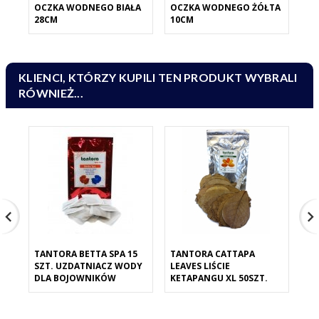
OCZKA WODNEGO BIAŁA
OCZKA WODNEGO ŻÓŁTA
OC
28CM
10CM
ŁO
KLIENCI, KTÓRZY KUPILI TEN PRODUKT WYBRALI
RÓWNIEŻ...
TANTORA BETTA SPA 15
TANTORA CATTAPA
TA
SZT. UZDATNIACZ WODY
LEAVES LIŚCIE
LI
DLA BOJOWNIKÓW
KETAPANGU XL 50SZT.