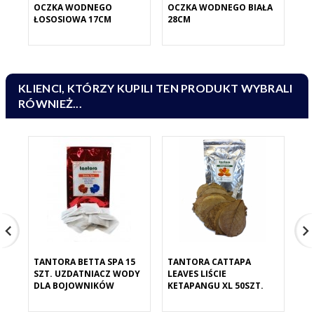
OCZKA WODNEGO
OCZKA WODNEGO BIAŁA
OC
ŁOSOSIOWA 17CM
28CM
17
KLIENCI, KTÓRZY KUPILI TEN PRODUKT WYBRALI
RÓWNIEŻ...
TANTORA BETTA SPA 15
TANTORA CATTAPA
TA
SZT. UZDATNIACZ WODY
LEAVES LIŚCIE
MI
DLA BOJOWNIKÓW
KETAPANGU XL 50SZT.
MO
SK