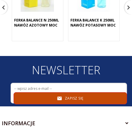
FERKA BALANCE N 250ML
FERKA BALANCE K 250ML
AQ
NAWÓZ AZOTOWY MOC
NAWÓZ POTASOWY MOC
10
MA
NEWSLETTER
ZAPISZ SIĘ
INFORMACJE