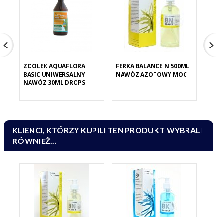
ZOOLEK AQUAFLORA
FERKA BALANCE N 500ML
FE
BASIC UNIWERSALNY
NAWÓZ AZOTOWY MOC
NA
NAWÓZ 30ML DROPS
KLIENCI, KTÓRZY KUPILI TEN PRODUKT WYBRALI
RÓWNIEŻ...