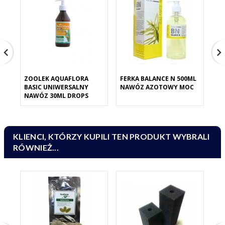
ZOOLEK AQUAFLORA
FERKA BALANCE N 500ML
FE
BASIC UNIWERSALNY
NAWÓZ AZOTOWY MOC
NA
NAWÓZ 30ML DROPS
KLIENCI, KTÓRZY KUPILI TEN PRODUKT WYBRALI
RÓWNIEŻ...