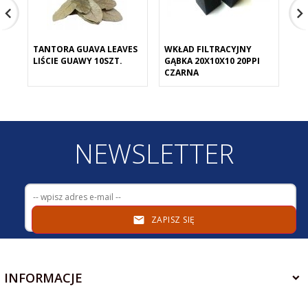
TANTORA GUAVA LEAVES
WKŁAD FILTRACYJNY
WK
LIŚCIE GUAWY 10SZT.
GĄBKA 20X10X10 20PPI
GĄ
CZARNA
NI
NEWSLETTER
ZAPISZ SIĘ
INFORMACJE