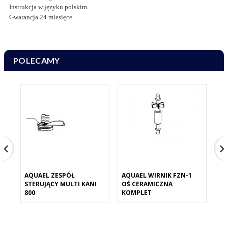
Instrukcja w języku polskim.
Gwarancja 24 miesięce
POLECAMY
AQUAEL ZESPÓŁ
AQUAEL WIRNIK FZN-1
AQ
STERUJĄCY MULTI KANI
OŚ CERAMICZNA
UN
800
KOMPLET