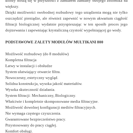
którzy noszą się w przyszłości z zamiarem zamiany swojego zbiornika na
większy.
Dzięki możliwości swobodnej rozbudowy tego urządzenia mogą nie tylko
oszczędzić pieniądze, ale również zapewnić w nowym akwarium ciągłość
filtracji biologicznej wydatnie przyspieszając w ten sposób proces jego
dojrzewania i zapewniając krystaliczną czystość wypełniającej go wody.
PODSTAWOWE ZALETY MODUŁÓW MULTIKANI 800
Możliwość rozbudowy (do 8 modułów)
Kompletna filtracja
Łatwy w instalacji i obsłudze
System ułatwiający otwarcie filtra.
Nowoczesny, estetyczny wygląd.
Solidna konstrukcja, wysoka jakość materiałów.
Wysoka skuteczność działania.
System filtracji: Mechaniczny, Biologiczny.
Właściwie i kompletnie skomponowane media filtracyjne.
Możliwość dowolnej konfiguracji mediów filtracyjnych.
Nie wymaga częstego czyszczenia.
Gwarantowane bezpieczeństwo pracy.
Przystosowany do pracy ciągłej.
Komfort obsługi.