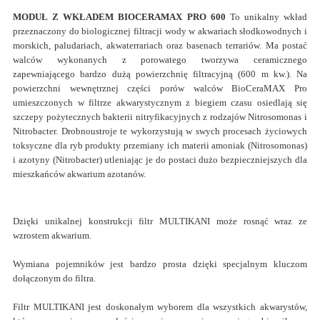
MODUŁ Z WKŁADEM BIOCERAMAX PRO 600
To unikalny wkład
przeznaczony do biologicznej filtracji wody w akwariach słodkowodnych i
morskich, paludariach, akwaterrariach oraz basenach terrariów. Ma postać
walców wykonanych z porowatego tworzywa ceramicznego
zapewniającego bardzo dużą powierzchnię filtracyjną (600 m kw.). Na
powierzchni wewnętrznej części porów walców BioCeraMAX Pro
umieszczonych w filtrze akwarystycznym z biegiem czasu osiedlają się
szczepy pożytecznych bakterii nitryfikacyjnych z rodzajów Nitrosomonas i
Nitrobacter. Drobnoustroje te wykorzystują w swych procesach życiowych
toksyczne dla ryb produkty przemiany ich materii amoniak (Nitrosomonas)
i azotyny (Nitrobacter) utleniając je do postaci dużo bezpieczniejszych dla
mieszkańców akwarium azotanów.
Dzięki unikalnej konstrukcji filtr MULTIKANI może rosnąć wraz ze
wzrostem akwarium.
Wymiana pojemników jest bardzo prosta dzięki specjalnym kluczom
dołączonym do filtra.
Filtr MULTIKANI jest doskonałym wyborem dla wszystkich akwarystów,