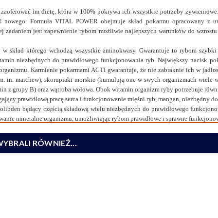
aoferować im dietę, która w 100% pokrywa ich wszystkie potrzeby żywieniowe. Ni
goś nowego. Formuła VITAL POWER obejmuje skład pokarmu opracowany z uwz
ej zadaniem jest zapewnienie rybom możliwie najlepszych warunków do wzrostu 
 w skład którego wchodzą wszystkie aminokwasy. Gwarantuje to rybom szybk
min niezbędnych do prawidłowego funkcjonowania ryb. Największy nacisk poł
 organizmu. Karmienie pokarmami ACTI gwarantuje, że nie zabraknie ich w jadł
 in. marchew), skorupiaki morskie (kumulują one w swych organizmach wiele wi
amin z grupy B) oraz wątroba wołowa. Obok witamin organizm ryby potrzebuje równ
ący prawidłową pracę serca i funkcjonowanie mięśni ryb, mangan, niezbędny d
molibden będący częścią składową wielu niezbędnych do prawidłowego funkcjono
wanie mineralne organizmu, umożliwiając rybom prawidłowe i sprawne funkcjono
WYBRALI RÓWNIEŻ...