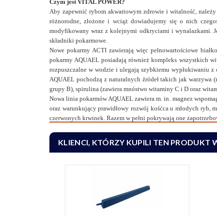
Czym jest VITAL POWER?
Aby zapewnić rybom akwariowym zdrowie i witalność, należy z
różnorodne, złożone i wciąż dowiadujemy się o nich cze
modyfikowany wraz z kolejnymi odkryciami i wynalazkami. J
składniki pokarmowe.
Nowe pokarmy ACTI zawierają więc pełnowartościowe białko
pokarmy AQUAEL posiadają również kompleks wszystkich wita
rozpuszczalne w wodzie i ulegają szybkiemu wypłukiwaniu z
AQUAEL pochodzą z naturalnych źródeł takich jak warzywa (m.
grupy B), spirulina (zawiera mnóstwo witaminy C i D oraz wit
Nowa linia pokarmów AQUAEL zawiera m. in. magnez wspomagaj
oraz warunkujący prawidłowy rozwój kośćca u młodych ryb, 
czerwonych krwinek. Razem w pełni pokrywają one zapotrzebo
KLIENCI, KTÓRZY KUPILI TEN PRODUKT 